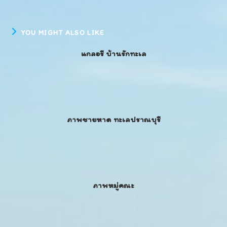
YOU MIGHT ALSO LIKE
แกลอรี บ้านรักทะเล
ภาพชายหาด ทะเลปราณบุรี
ภาพหมู่คณะ