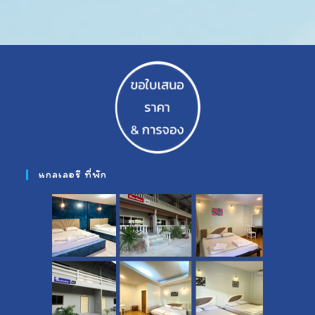
แกลเลอรี ที่พัก